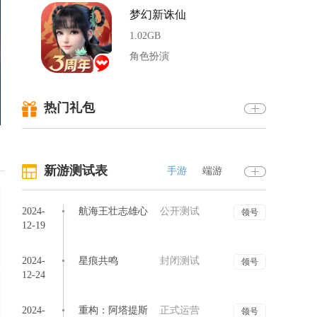
梦幻新诛仙
1.02GB
角色扮演
热门礼包
逍遥情缘
787.07MB
角色扮演
新游测试表
手游
端游
梦幻西游
2024-
航海王壮志雄心
公开测试
07-10
领号
1262.10MB
12-19
角色扮演
07-10
2024-
星痕共鸣
封闭测试
领号
12-24
07-10
逆水寒手游
2024-
重构：阿塔提斯
正式运营
1.71GB
领号