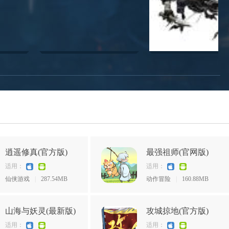
逍遥修真(官方版)
最强祖师(官网版)
适用：
适用：
仙侠游戏
|
287.54MB
动作冒险
|
160.88MB
山海与妖灵(最新版)
攻城掠地(官方版)
适用：
适用：