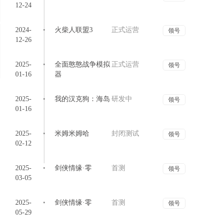
07-10
12-24
角色扮演
07-10
2024-
火柴人联盟3
正式运营
领号
12-26
新斗罗大陆
07-10
857.19MB
2025-
全面憨憨战争模拟
正式运营
领号
01-16
器
卡牌塔防
07-10
2025-
我的汉克狗：海岛
研发中
领号
07-10
01-16
07-10
2025-
米姆米姆哈
封闭测试
领号
02-12
07-10
2025-
剑侠情缘·零
首测
领号
03-05
2025-
剑侠情缘·零
首测
领号
05-29