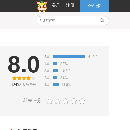
登录
注册
全站地图
8.0
5星
61.2%
4星
8.7%
3星
10.3%
2星
8.8%
4846
人参与评分
1星
11.0%
我来评分：