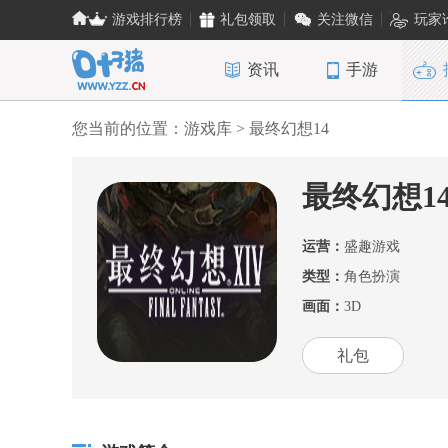
游戏排行榜
礼包领取
关注微信
玩家
资讯
手游
您当前的位置：
游戏库
> 最终幻想14
最终幻想1
运营：
盛趣游戏
类型：
角色扮演
画面：
3D
礼包